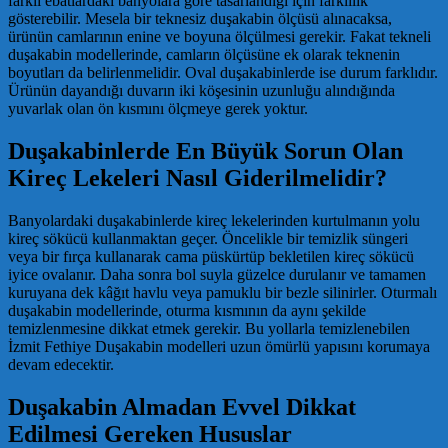
farklı ebatlardaki banyolara göre tasarlandığı için farklılık
gösterebilir. Mesela bir teknesiz duşakabin ölçüsü alınacaksa,
ürünün camlarının enine ve boyuna ölçülmesi gerekir. Fakat tekneli
duşakabin modellerinde, camların ölçüsüne ek olarak teknenin
boyutları da belirlenmelidir. Oval duşakabinlerde ise durum farklıdır.
Ürünün dayandığı duvarın iki köşesinin uzunluğu alındığında
yuvarlak olan ön kısmını ölçmeye gerek yoktur.
Duşakabinlerde En Büyük Sorun Olan
Kireç Lekeleri Nasıl Giderilmelidir?
Banyolardaki duşakabinlerde kireç lekelerinden kurtulmanın yolu
kireç sökücü kullanmaktan geçer. Öncelikle bir temizlik süngeri
veya bir fırça kullanarak cama püskürtüp bekletilen kireç sökücü
iyice ovalanır. Daha sonra bol suyla güzelce durulanır ve tamamen
kuruyana dek kâğıt havlu veya pamuklu bir bezle silinirler. Oturmalı
duşakabin modellerinde, oturma kısmının da aynı şekilde
temizlenmesine dikkat etmek gerekir. Bu yollarla temizlenebilen
İzmit Fethiye Duşakabin modelleri uzun ömürlü yapısını korumaya
devam edecektir.
Duşakabin Almadan Evvel Dikkat
Edilmesi Gereken Hususlar