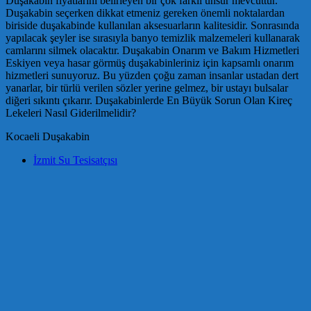
Duşakabin fiyatlarını belirleyen bir çok farklı unsur mevcuttur.
Duşakabin seçerken dikkat etmeniz gereken önemli noktalardan
biriside duşakabinde kullanılan aksesuarların kalitesidir. Sonrasında
yapılacak şeyler ise sırasıyla banyo temizlik malzemeleri kullanarak
camlarını silmek olacaktır. Duşakabin Onarım ve Bakım Hizmetleri
Eskiyen veya hasar görmüş duşakabinleriniz için kapsamlı onarım
hizmetleri sunuyoruz. Bu yüzden çoğu zaman insanlar ustadan dert
yanarlar, bir türlü verilen sözler yerine gelmez, bir ustayı bulsalar
diğeri sıkıntı çıkarır. Duşakabinlerde En Büyük Sorun Olan Kireç
Lekeleri Nasıl Giderilmelidir?
Kocaeli Duşakabin
İzmit Su Tesisatçısı