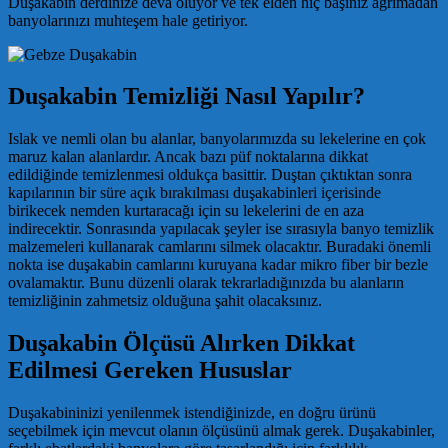
Duşakabin derdinize deva oluyor ve tek elden hiç başınız ağrımadan
banyolarınızı muhteşem hale getiriyor.
Duşakabin Temizliği Nasıl Yapılır?
Islak ve nemli olan bu alanlar, banyolarımızda su lekelerine en çok
maruz kalan alanlardır. Ancak bazı püf noktalarına dikkat
edildiğinde temizlenmesi oldukça basittir. Duştan çıktıktan sonra
kapılarının bir süre açık bırakılması duşakabinleri içerisinde
birikecek nemden kurtaracağı için su lekelerini de en aza
indirecektir. Sonrasında yapılacak şeyler ise sırasıyla banyo temizlik
malzemeleri kullanarak camlarını silmek olacaktır. Buradaki önemli
nokta ise duşakabin camlarını kuruyana kadar mikro fiber bir bezle
ovalamaktır. Bunu düzenli olarak tekrarladığınızda bu alanların
temizliğinin zahmetsiz olduğuna şahit olacaksınız.
Duşakabin Ölçüsü Alırken Dikkat
Edilmesi Gereken Hususlar
Duşakabininizi yenilenmek istendiğinizde, en doğru ürünü
seçebilmek için mevcut olanın ölçüsünü almak gerek. Duşakabinler,