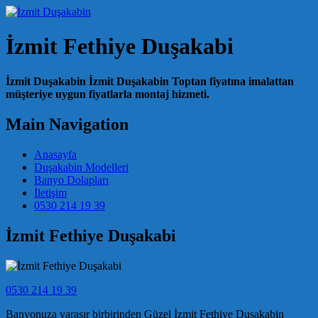
İzmit Fethiye Duşakabi
İzmit Duşakabin İzmit Duşakabin Toptan fiyatına imalattan
müşteriye uygun fiyatlarla montaj hizmeti.
Main Navigation
Anasayfa
Duşakabin Modelleri
Banyo Dolapları
İletişim
0530 214 19 39
İzmit Fethiye Duşakabi
0530 214 19 39
Banyonuza yaraşır birbirinden Güzel İzmit Fethiye Duşakabin