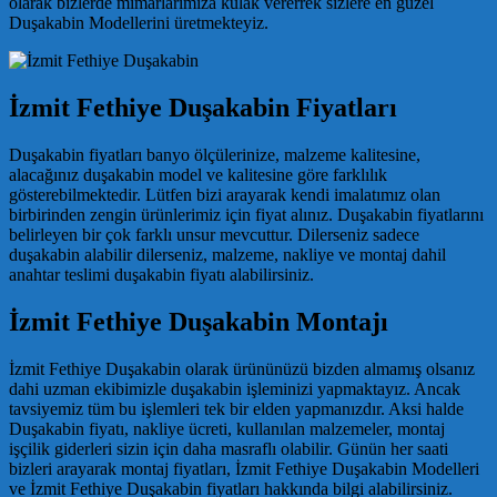
olarak bizlerde mimarlarımıza kulak vererrek sizlere en güzel
Duşakabin Modellerini üretmekteyiz.
İzmit Fethiye Duşakabin Fiyatları
Duşakabin fiyatları banyo ölçülerinize, malzeme kalitesine,
alacağınız duşakabin model ve kalitesine göre farklılık
gösterebilmektedir. Lütfen bizi arayarak kendi imalatımız olan
birbirinden zengin ürünlerimiz için fiyat alınız. Duşakabin fiyatlarını
belirleyen bir çok farklı unsur mevcuttur. Dilerseniz sadece
duşakabin alabilir dilerseniz, malzeme, nakliye ve montaj dahil
anahtar teslimi duşakabin fiyatı alabilirsiniz.
İzmit Fethiye Duşakabin Montajı
İzmit Fethiye Duşakabin olarak ürününüzü bizden almamış olsanız
dahi uzman ekibimizle duşakabin işleminizi yapmaktayız. Ancak
tavsiyemiz tüm bu işlemleri tek bir elden yapmanızdır. Aksi halde
Duşakabin fiyatı, nakliye ücreti, kullanılan malzemeler, montaj
işçilik giderleri sizin için daha masraflı olabilir. Günün her saati
bizleri arayarak montaj fiyatları, İzmit Fethiye Duşakabin Modelleri
ve İzmit Fethiye Duşakabin fiyatları hakkında bilgi alabilirsiniz.