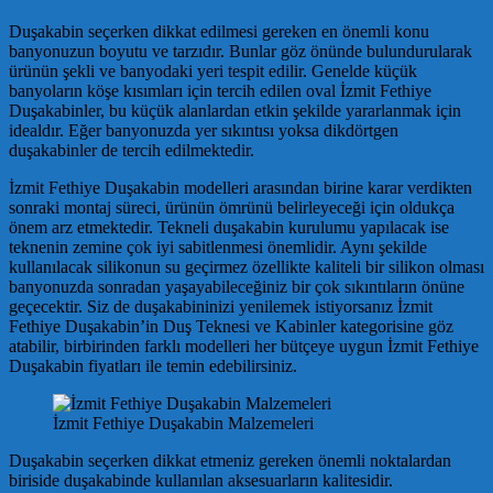
Duşakabin seçerken dikkat edilmesi gereken en önemli konu
banyonuzun boyutu ve tarzıdır. Bunlar göz önünde bulundurularak
ürünün şekli ve banyodaki yeri tespit edilir. Genelde küçük
banyoların köşe kısımları için tercih edilen oval İzmit Fethiye
Duşakabinler, bu küçük alanlardan etkin şekilde yararlanmak için
idealdır. Eğer banyonuzda yer sıkıntısı yoksa dikdörtgen
duşakabinler de tercih edilmektedir.
İzmit Fethiye Duşakabin modelleri arasından birine karar verdikten
sonraki montaj süreci, ürünün ömrünü belirleyeceği için oldukça
önem arz etmektedir. Tekneli duşakabin kurulumu yapılacak ise
teknenin zemine çok iyi sabitlenmesi önemlidir. Aynı şekilde
kullanılacak silikonun su geçirmez özellikte kaliteli bir silikon olması
banyonuzda sonradan yaşayabileceğiniz bir çok sıkıntıların önüne
geçecektir. Siz de duşakabininizi yenilemek istiyorsanız İzmit
Fethiye Duşakabin’in Duş Teknesi ve Kabinler kategorisine göz
atabilir, birbirinden farklı modelleri her bütçeye uygun İzmit Fethiye
Duşakabin fiyatları ile temin edebilirsiniz.
İzmit Fethiye Duşakabin Malzemeleri
Duşakabin seçerken dikkat etmeniz gereken önemli noktalardan
biriside duşakabinde kullanılan aksesuarların kalitesidir.