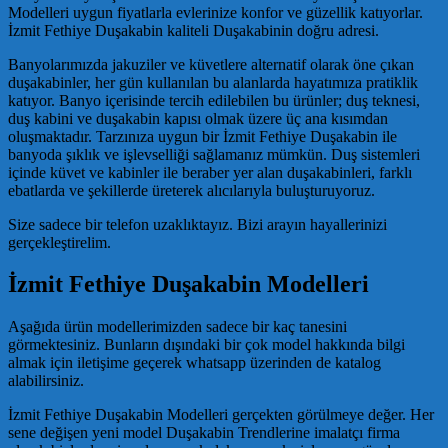
Modelleri uygun fiyatlarla evlerinize konfor ve güzellik katıyorlar.
İzmit Fethiye Duşakabin kaliteli Duşakabinin doğru adresi.
Banyolarımızda jakuziler ve küvetlere alternatif olarak öne çıkan
duşakabinler, her gün kullanılan bu alanlarda hayatımıza pratiklik
katıyor. Banyo içerisinde tercih edilebilen bu ürünler; duş teknesi,
duş kabini ve duşakabin kapısı olmak üzere üç ana kısımdan
oluşmaktadır. Tarzınıza uygun bir İzmit Fethiye Duşakabin ile
banyoda şıklık ve işlevselliği sağlamanız mümkün. Duş sistemleri
içinde küvet ve kabinler ile beraber yer alan duşakabinleri, farklı
ebatlarda ve şekillerde üreterek alıcılarıyla buluşturuyoruz.
Size sadece bir telefon uzaklıktayız. Bizi arayın hayallerinizi
gerçekleştirelim.
İzmit Fethiye Duşakabin Modelleri
Aşağıda ürün modellerimizden sadece bir kaç tanesini
görmektesiniz. Bunların dışındaki bir çok model hakkında bilgi
almak için iletişime geçerek whatsapp üzerinden de katalog
alabilirsiniz.
İzmit Fethiye Duşakabin Modelleri gerçekten görülmeye değer. Her
sene değişen yeni model Duşakabin Trendlerine imalatçı firma