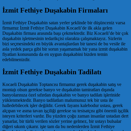
İzmit Fethiye Duşakabin Firmaları
İzmit Fethiye Duşakabin satan yerler şeklinde bir düşünceniz varsa
firmamız İzmit Fethiye Duşakabin Kocaeli’de ilk akla gelen
Duşakabin firması arasında başı çekmektedir. Biz Kocaeli’de bir çok
duşakabin işletmesinin tedarikçisi olarakta çalışmaktayız. Sizlerin
bizi seçmesindeki en büyük avantajlardan bir tanesi de bu vesile ile
asla yedek parça gibi bir sorun yaşamamak bir yana izmit duşakabin
fiyatları konusunda da en uygun duşakabini bizden temin
edebilmenizdir.
İzmit Fethiye Duşakabin Tadilatı
Kocaeli Duşakabin Toptancısı firmamız gerek duşakabin satış ve
montajı olsun gerekse banyo ve duşakabin tamiratları dışında
banyolarınıza özel sıfırdan duşakabin ve banyo tadilatı işlerinide
yüklenmektedir. Banyo tadilatları malumunuz tek bir usta ile
halledebilecek işler değildir. Gerek fayans kalebodur ustası, gerek
alçıpan ve asma tavan işçiliği gerekse su tesisatçısı gibi önemli işçilik
isteyen kriterleri vardır. Bu yüzden çoğu zaman insanlar ustadan dert
yanarlar, bir türlü verilen sözler yerine gelmez, bir ustayı bulsalar
diğeri sıkıntı çıkarır. işte tam da bu nedenlerden İzmit Fethiye