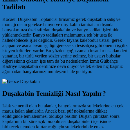
Tadilatı
Kocaeli Duşakabin Toptancısı firmamız gerek duşakabin satış ve
montajı olsun gerekse banyo ve duşakabin tamiratları dışında
banyolarınıza özel sıfırdan duşakabin ve banyo tadilatı işlerinide
yüklenmektedir. Banyo tadilatları malumunuz tek bir usta ile
halledebilecek işler değildir. Gerek fayans kalebodur ustası, gerek
alçıpan ve asma tavan işçiliği gerekse su tesisatçısı gibi önemli işçilik
isteyen kriterleri vardır. Bu yüzden çoğu zaman insanlar ustadan dert
yanarlar, bir türlü verilen sözler yerine gelmez, bir ustayı bulsalar
diğeri sıkıntı çıkarır. işte tam da bu nedenlerden İzmit Gülbahçe
Kadriye Duşakabin derdinize deva oluyor ve tek elden hiç başınız
ağrımadan banyolarınızı muhteşem hale getiriyor.
Duşakabin Temizliği Nasıl Yapılır?
Islak ve nemli olan bu alanlar, banyolarımızda su lekelerine en çok
maruz kalan alanlardır. Ancak bazı püf noktalarına dikkat
edildiğinde temizlenmesi oldukça basittir. Duştan çıktıktan sonra
kapılarının bir süre açık bırakılması duşakabinleri içerisinde
birikecek nemden kurtaracağı için su lekelerini de en aza