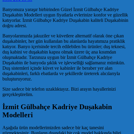
Banyonuza yaraşır birbirinden Güzel İzmit Gülbahçe Kadriye
Duşakabin Modelleri uygun fiyatlarla evlerinize konfor ve güzellik
katıyorlar. İzmit Gülbahçe Kadriye Duşakabin kaliteli Duşakabinin
doğru adresi.
Banyolarımızda jakuziler ve küvetlere alternatif olarak öne çıkan
duşakabinler, her gün kullanılan bu alanlarda hayatımıza pratiklik
katıyor. Banyo içerisinde tercih edilebilen bu ürünler; duş teknesi,
duş kabini ve duşakabin kapısı olmak üzere üç ana kısımdan
oluşmaktadır. Tarzınıza uygun bir İzmit Gülbahçe Kadriye
Duşakabin ile banyoda şıklık ve işlevselliği sağlamanız mümkün.
Duş sistemleri içinde küvet ve kabinler ile beraber yer alan
duşakabinleri, farklı ebatlarda ve şekillerde üreterek alıcılarıyla
buluşturuyoruz.
Size sadece bir telefon uzaklıktayız. Bizi arayın hayallerinizi
gerçekleştirelim.
İzmit Gülbahçe Kadriye Duşakabin
Modelleri
Aşağıda ürün modellerimizden sadece bir kaç tanesini
görmektesiniz. Bunların dışındaki bir çok model hakkında bilgi