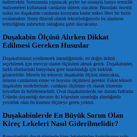
indirecektir. Sonrasında yapılacak şeyler ise sırasıyla banyo temizlik
malzemeleri kullanarak camlarını silmek olacaktır. Buradaki önemli
nokta ise duşakabin camlarını kuruyana kadar mikro fiber bir bezle
ovalamaktır. Bunu düzenli olarak tekrarladığınızda bu alanların
temizliğinin zahmetsiz olduğuna şahit olacaksınız.
Duşakabin Ölçüsü Alırken Dikkat
Edilmesi Gereken Hususlar
Duşakabininizi yenilenmek istendiğinizde, en doğru ürünü
seçebilmek için mevcut olanın ölçüsünü almak gerek. Duşakabinler,
farklı ebatlardaki banyolara göre tasarlandığı için farklılık
gösterebilir. Mesela bir teknesiz duşakabin ölçüsü alınacaksa,
ürünün camlarının enine ve boyuna ölçülmesi gerekir. Fakat tekneli
duşakabin modellerinde, camların ölçüsüne ek olarak teknenin
boyutları da belirlenmelidir. Oval duşakabinlerde ise durum farklıdır.
Ürünün dayandığı duvarın iki köşesinin uzunluğu alındığında
yuvarlak olan ön kısmını ölçmeye gerek yoktur.
Duşakabinlerde En Büyük Sorun Olan
Kireç Lekeleri Nasıl Giderilmelidir?
Banyolardaki duşakabinlerde kireç lekelerinden kurtulmanın yolu