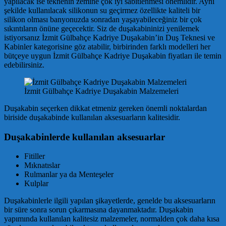
yapılacak ise teknenin zemine çok iyi sabitlenmesi önemlidir. Aynı
şekilde kullanılacak silikonun su geçirmez özellikte kaliteli bir
silikon olması banyonuzda sonradan yaşayabileceğiniz bir çok
sıkıntıların önüne geçecektir. Siz de duşakabininizi yenilemek
istiyorsanız İzmit Gülbahçe Kadriye Duşakabin’in Duş Teknesi ve
Kabinler kategorisine göz atabilir, birbirinden farklı modelleri her
bütçeye uygun İzmit Gülbahçe Kadriye Duşakabin fiyatları ile temin
edebilirsiniz.
İzmit Gülbahçe Kadriye Duşakabin Malzemeleri
Duşakabin seçerken dikkat etmeniz gereken önemli noktalardan
biriside duşakabinde kullanılan aksesuarların kalitesidir.
Duşakabinlerde kullanılan aksesuarlar
Fitiller
Mıknatıslar
Rulmanlar ya da Menteşeler
Kulplar
Duşakabinlerle ilgili yapılan şikayetlerde, genelde bu aksesuarların
bir süre sonra sorun çıkarmasına dayanmaktadır. Duşakabin
yapımında kullanılan kalitesiz malzemeler, normalden çok daha kısa