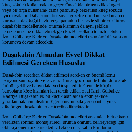
kireç sökücü kullanmaktan geçer. Öncelikle bir temizlik süngeri
veya bir fırça kullanarak cama püskürtüp bekletilen kireç sökücü
iyice ovalanır. Daha sonra bol suyla güzelce durulanır ve tamamen
kuruyana dek kâğıt havlu veya pamuklu bir bezle silinirler. Oturmalı
duşakabin modellerinde, oturma kısmının da aynı şekilde
temizlenmesine dikkat etmek gerekir. Bu yollarla temizlenebilen
İzmit Gülbahçe Kadriye Duşakabin modelleri uzun ömürlü yapısını
korumaya devam edecektir.
Duşakabin Almadan Evvel Dikkat
Edilmesi Gereken Hususlar
Duşakabin seçerken dikkat edilmesi gereken en önemli konu
banyonuzun boyutu ve tarzıdır. Bunlar göz önünde bulundurularak
ürünün şekli ve banyodaki yeri tespit edilir. Genelde küçük
banyoların köşe kısımları için tercih edilen oval İzmit Gülbahçe
Kadriye Duşakabinler, bu küçük alanlardan etkin şekilde
yararlanmak için idealdır. Eğer banyonuzda yer sıkıntısı yoksa
dikdörtgen duşakabinler de tercih edilmektedir.
İzmit Gülbahçe Kadriye Duşakabin modelleri arasından birine karar
verdikten sonraki montaj süreci, ürünün ömrünü belirleyeceği için
oldukça önem arz etmektedir. Tekneli duşakabin kurulumu