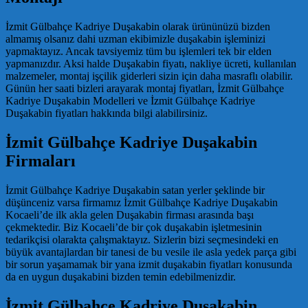
İzmit Gülbahçe Kadriye Duşakabin olarak ürününüzü bizden
almamış olsanız dahi uzman ekibimizle duşakabin işleminizi
yapmaktayız. Ancak tavsiyemiz tüm bu işlemleri tek bir elden
yapmanızdır. Aksi halde Duşakabin fiyatı, nakliye ücreti, kullanılan
malzemeler, montaj işçilik giderleri sizin için daha masraflı olabilir.
Günün her saati bizleri arayarak montaj fiyatları, İzmit Gülbahçe
Kadriye Duşakabin Modelleri ve İzmit Gülbahçe Kadriye
Duşakabin fiyatları hakkında bilgi alabilirsiniz.
İzmit Gülbahçe Kadriye Duşakabin
Firmaları
İzmit Gülbahçe Kadriye Duşakabin satan yerler şeklinde bir
düşünceniz varsa firmamız İzmit Gülbahçe Kadriye Duşakabin
Kocaeli’de ilk akla gelen Duşakabin firması arasında başı
çekmektedir. Biz Kocaeli’de bir çok duşakabin işletmesinin
tedarikçisi olarakta çalışmaktayız. Sizlerin bizi seçmesindeki en
büyük avantajlardan bir tanesi de bu vesile ile asla yedek parça gibi
bir sorun yaşamamak bir yana izmit duşakabin fiyatları konusunda
da en uygun duşakabini bizden temin edebilmenizdir.
İzmit Gülbahçe Kadriye Duşakabin