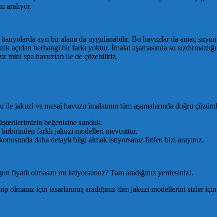
ı aralıyor.
 banyolarda ayrı bir alana da uygulanabilir. Bu havuzlar da amaç suyu
k açıdan herhangi bir farkı yoktur. İmalat aşamasında su sızdırmazlığı
ır mini spa havuzları ile de çözebiliriz.
 ile jakuzi ve masaj havuzu imalatının tüm aşamalarında doğru çözümleri
terilerimizin beğenisine sunduk.
birbirinden farklı jakuzi modelleri mevcuttur.
onusunda daha detaylı bilgi almak istiyorsanız lütfen bizi arayınız.
un fiyatlı olmasını mı istiyorsunuz? Tam aradığınız yerdesiniz!.
p olmanız için tasarlanmış aradığınız tüm jakuzi modellerini sizler için