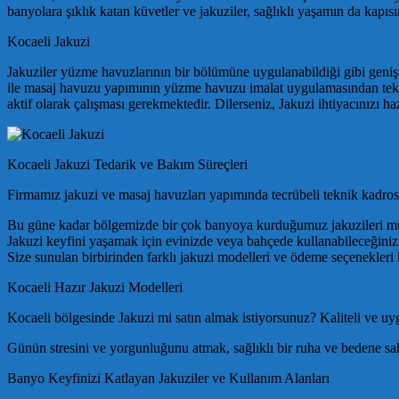
banyolara şıklık katan küvetler ve jakuziler, sağlıklı yaşamın da kapısın
Kocaeli Jakuzi
Jakuziler yüzme havuzlarının bir bölümüne uygulanabildiği gibi geniş
ile masaj havuzu yapımının yüzme havuzu imalat uygulamasından tekni
aktif olarak çalışması gerekmektedir. Dilerseniz, Jakuzi ihtiyacınızı haz
Kocaeli Jakuzi Tedarik ve Bakım Süreçleri
Firmamız jakuzi ve masaj havuzları yapımında tecrübeli teknik kadrosu
Bu güne kadar bölgemizde bir çok banyoya kurduğumuz jakuzileri müş
Jakuzi keyfini yaşamak için evinizde veya bahçede kullanabileceğiniz 
Size sunulan birbirinden farklı jakuzi modelleri ve ödeme seçenekleri k
Kocaeli Hazır Jakuzi Modelleri
Kocaeli bölgesinde Jakuzi mi satın almak istiyorsunuz? Kaliteli ve uyg
Günün stresini ve yorgunluğunu atmak, sağlıklı bir ruha ve bedene sahi
Banyo Keyfinizi Katlayan Jakuziler ve Kullanım Alanları