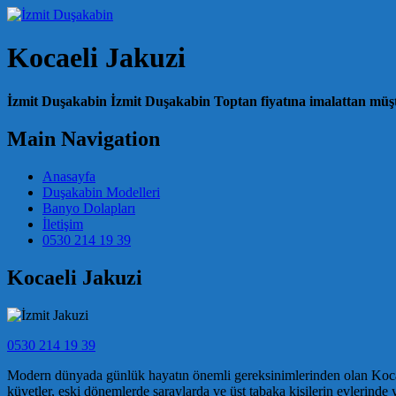
Kocaeli Jakuzi
İzmit Duşakabin İzmit Duşakabin Toptan fiyatına imalattan müşte
Main Navigation
Anasayfa
Duşakabin Modelleri
Banyo Dolapları
İletişim
0530 214 19 39
Kocaeli Jakuzi
0530 214 19 39
Modern dünyada günlük hayatın önemli gereksinimlerinden olan Kocaeli
küvetler, eski dönemlerde saraylarda ve üst tabaka kişilerin evlerinde