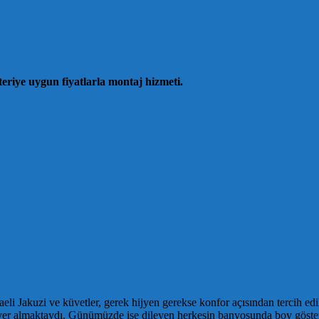
riye uygun fiyatlarla montaj hizmeti.
 Jakuzi ve küvetler, gerek hijyen gerekse konfor açısından tercih edil
 yer almaktaydı. Günümüzde ise dileyen herkesin banyosunda boy gösterebi