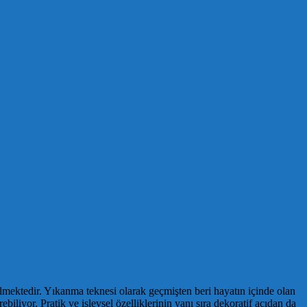
mektedir. Yıkanma teknesi olarak geçmişten beri hayatın içinde olan
liyor. Pratik ve işlevsel özelliklerinin yanı sıra dekoratif açıdan da