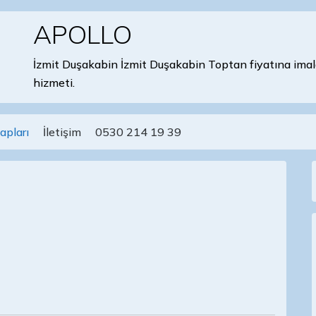
APOLLO
İzmit Duşakabin İzmit Duşakabin Toptan fiyatına imal
hizmeti.
apları
İletişim
0530 214 19 39