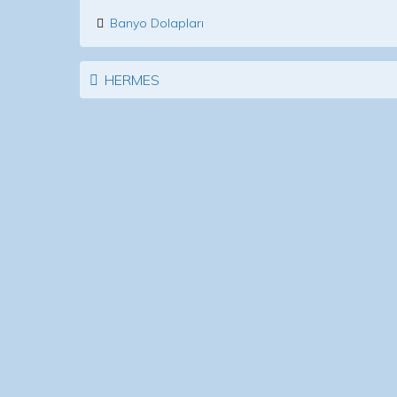
Banyo Dolapları
Post navigation
HERMES