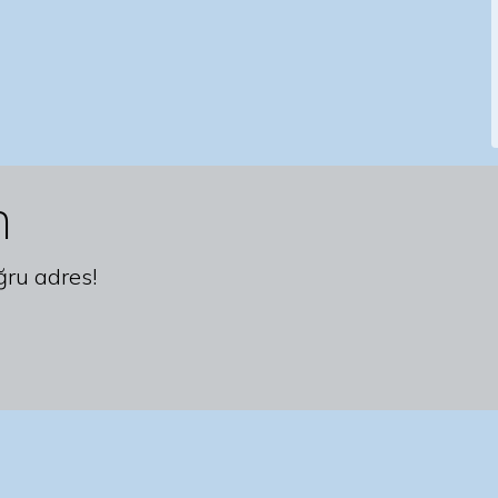
n
ğru adres!