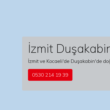
İzmit Duşakabi
İzmit ve Kocaeli'de Duşakabin'de do
0530 214 19 39