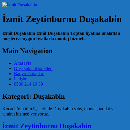
İzmit Zeytinburnu Duşakabin
İzmit Duşakabin İzmit Duşakabin Toptan fiyatına imalattan
müşteriye uygun fiyatlarla montaj hizmeti.
Main Navigation
Anasayfa
Duşakabin Modelleri
Banyo Dolapları
İletişim
0530 214 19 39
Kategori:
Duşakabin
Kocaeli’nin tüm ilçelerinde Duşakabin satış, montaj, tadilat ve
tamirat hizmeti veriyoruz.
İzmit Zeytinburnu Duşakabin