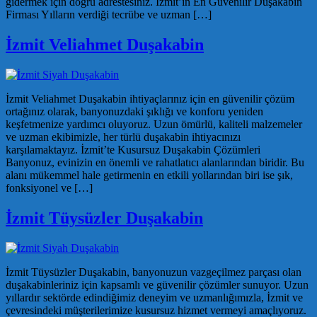
gidermek için doğru adrestesiniz. İzmit’in En Güvenilir Duşakabin
Firması Yılların verdiği tecrübe ve uzman […]
İzmit Veliahmet Duşakabin
İzmit Veliahmet Duşakabin ihtiyaçlarınız için en güvenilir çözüm
ortağınız olarak, banyonuzdaki şıklığı ve konforu yeniden
keşfetmenize yardımcı oluyoruz. Uzun ömürlü, kaliteli malzemeler
ve uzman ekibimizle, her türlü duşakabin ihtiyacınızı
karşılamaktayız. İzmit’te Kusursuz Duşakabin Çözümleri
Banyonuz, evinizin en önemli ve rahatlatıcı alanlarından biridir. Bu
alanı mükemmel hale getirmenin en etkili yollarından biri ise şık,
fonksiyonel ve […]
İzmit Tüysüzler Duşakabin
İzmit Tüysüzler Duşakabin, banyonuzun vazgeçilmez parçası olan
duşakabinleriniz için kapsamlı ve güvenilir çözümler sunuyor. Uzun
yıllardır sektörde edindiğimiz deneyim ve uzmanlığımızla, İzmit ve
çevresindeki müşterilerimize kusursuz hizmet vermeyi amaçlıyoruz.