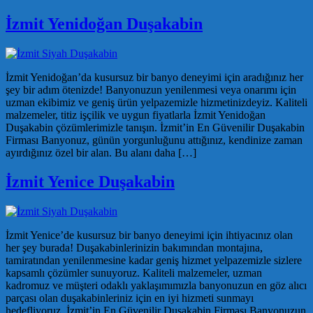
İzmit Yenidoğan Duşakabin
İzmit Yenidoğan’da kusursuz bir banyo deneyimi için aradığınız her
şey bir adım ötenizde! Banyonuzun yenilenmesi veya onarımı için
uzman ekibimiz ve geniş ürün yelpazemizle hizmetinizdeyiz. Kaliteli
malzemeler, titiz işçilik ve uygun fiyatlarla İzmit Yenidoğan
Duşakabin çözümlerimizle tanışın. İzmit’in En Güvenilir Duşakabin
Firması Banyonuz, günün yorgunluğunu attığınız, kendinize zaman
ayırdığınız özel bir alan. Bu alanı daha […]
İzmit Yenice Duşakabin
İzmit Yenice’de kusursuz bir banyo deneyimi için ihtiyacınız olan
her şey burada! Duşakabinlerinizin bakımından montajına,
tamiratından yenilenmesine kadar geniş hizmet yelpazemizle sizlere
kapsamlı çözümler sunuyoruz. Kaliteli malzemeler, uzman
kadromuz ve müşteri odaklı yaklaşımımızla banyonuzun en göz alıcı
parçası olan duşakabinleriniz için en iyi hizmeti sunmayı
hedefliyoruz. İzmit’in En Güvenilir Duşakabin Firması Banyonuzun