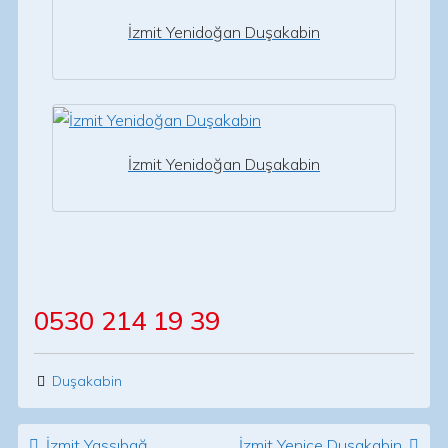
İzmit Yenidoğan Duşakabin
İzmit Yenidoğan Duşakabin
0530 214 19 39
Duşakabin
Post navigation
İzmit Yassıbağ
İzmit Yenice Duşakabin