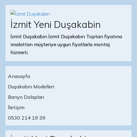
İzmit Yeni Duşakabin
İzmit Duşakabin İzmit Duşakabin Toptan fiyatına
imalattan müşteriye uygun fiyatlarla montaj
hizmeti.
Anasayfa
Duşakabin Modelleri
Banyo Dolapları
Main Navigation
İletişim
0530 214 19 39