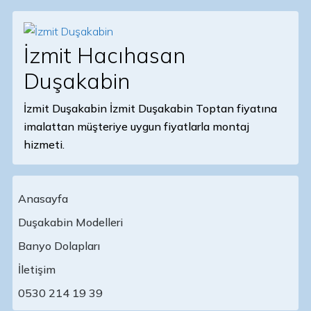
İzmit Hacıhasan
Duşakabin
İzmit Duşakabin İzmit Duşakabin Toptan fiyatına
imalattan müşteriye uygun fiyatlarla montaj
hizmeti.
Anasayfa
Duşakabin Modelleri
Banyo Dolapları
Main Navigation
İletişim
0530 214 19 39