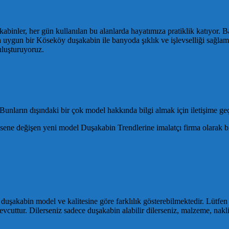
abinler, her gün kullanılan bu alanlarda hayatımıza pratiklik katıyor. Ba
 uygun bir Köseköy duşakabin ile banyoda şıklık ve işlevselliği sağlam
buluşturuyoruz.
unların dışındaki bir çok model hakkında bilgi almak için iletişime geç
ne değişen yeni model Duşakabin Trendlerine imalatçı firma olarak bi
 duşakabin model ve kalitesine göre farklılık gösterebilmektedir. Lütfen
 mevcuttur. Dilerseniz sadece duşakabin alabilir dilerseniz, malzeme, nakli