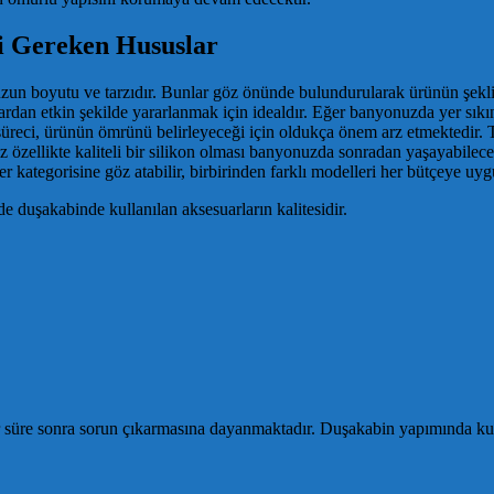
i Gereken Hususlar
n boyutu ve tarzıdır. Bunlar göz önünde bulundurularak ürünün şekli v
lardan etkin şekilde yararlanmak için idealdır. Eğer banyonuzda yer sık
süreci, ürünün ömrünü belirleyeceği için oldukça önem arz etmektedir.
 özellikte kaliteli bir silikon olması banyonuzda sonradan yaşayabileceğ
ategorisine göz atabilir, birbirinden farklı modelleri her bütçeye uygu
 duşakabinde kullanılan aksesuarların kalitesidir.
bir süre sonra sorun çıkarmasına dayanmaktadır. Duşakabin yapımında ku