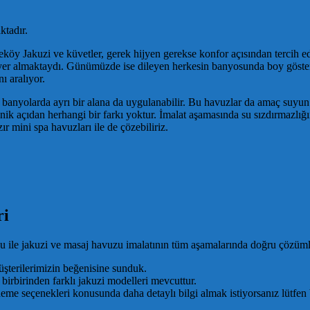
ktadır.
y Jakuzi ve küvetler, gerek hijyen gerekse konfor açısından tercih edi
 yer almaktaydı. Günümüzde ise dileyen herkesin banyosunda boy gösterebi
ı aralıyor.
 banyolarda ayrı bir alana da uygulanabilir. Bu havuzlar da amaç suyu
k açıdan herhangi bir farkı yoktur. İmalat aşamasında su sızdırmazlığı
ır mini spa havuzları ile de çözebiliriz.
ri
 ile jakuzi ve masaj havuzu imalatının tüm aşamalarında doğru çözümleri
terilerimizin beğenisine sunduk.
birbirinden farklı jakuzi modelleri mevcuttur.
me seçenekleri konusunda daha detaylı bilgi almak istiyorsanız lütfen b