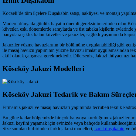
İzmit Duşakabin
Kocaeli’de tüm ilçelere Duşakabin satışı, nakliyesi ve montajı yapılma
Modern dünyada günlük hayatın önemli gereksinimlerinden olan Kösekö
küvetler, eski dönemlerde saraylarda ve üst tabaka kişilerin evlerinde
banyolara şıklık katan küvetler ve jakuziler, sağlıklı yaşamın da kapısın
Jakuziler yüzme havuzlarının bir bölümüne uygulanabildiği gibi geniş
ile masaj havuzu yapımının yüzme havuzu imalat uygulamasından tekni
aktif olarak çalışması gerekmektedir. Dilerseniz, Jakuzi ihtiyacınızı haz
Köseköy Jakuzi Modelleri
Köseköy Jakuzi Tedarik ve Bakım Süreçle
Firmamız jakuzi ve masaj havuzları yapımında tecrübeli teknik kadrosu
Bu güne kadar bölgemizde bir çok banyoya kurduğumuz jakuzileri müş
Jakuzi keyfini yaşamak için evinizde veya bahçede kullanabileceğiniz 
Size sunulan birbirinden farklı jakuzi modelleri,
izmit duşakabin
ve öde