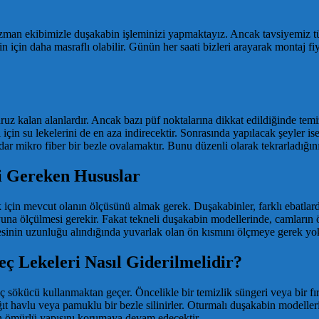
an ekibimizle duşakabin işleminizi yapmaktayız. Ancak tavsiyemiz tüm
 sizin için daha masraflı olabilir. Günün her saati bizleri arayarak mont
uz kalan alanlardır. Ancak bazı püf noktalarına dikkat edildiğinde temiz
için su lekelerini de en aza indirecektir. Sonrasında yapılacak şeyler i
ar mikro fiber bir bezle ovalamaktır. Bunu düzenli olarak tekrarladığını
i Gereken Hususlar
in mevcut olanın ölçüsünü almak gerek. Duşakabinler, farklı ebatlardaki
na ölçülmesi gerekir. Fakat tekneli duşakabin modellerinde, camların ö
esinin uzunluğu alındığında yuvarlak olan ön kısmını ölçmeye gerek yok
 Lekeleri Nasıl Giderilmelidir?
 sökücü kullanmaktan geçer. Öncelikle bir temizlik süngeri veya bir fır
 havlu veya pamuklu bir bezle silinirler. Oturmalı duşakabin modeller
n ömürlü yapısını korumaya devam edecektir.