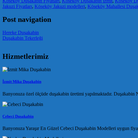
Köseköy Duşakabin Fiyatları
,
Köseköy Duşakabin izmit
,
Köseköy Du
Jakuzi Fiyatları
,
Köseköy Jakuzi modelleri
,
Köseköy Mahallesi Duşa
Post navigation
Hereke Duşakabin
Duşakabin Tekerleği
Hizmetlerimiz
İzmit Mika Duşakabin
Banyonuza özel ölçüde duşakabin üretimi yapılmaktadır. Duşakabin Na
Cebeci Duşakabin
Banyonuza Yaraşır En Güzel Cebeci Duşakabin Modelleri uygun fiyatla