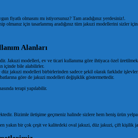
gun fiyatlı olmasını mı istiyorsunuz? Tam aradığınız yerdesiniz!.
p olmanız için tasarlanmış aradığınız tüm jakuzi modellerini sizler için
llanım Alanları
r. Jakuzi modelleri, ev ve ticari kullanıma göre ihtiyaca özel üretilmekt
içinde bile alabilirler.
 düz jakuzi modelleri birbirlerinden sadece şekil olarak farklıdır işlevler
batlarına göre de jakuzi modelleri değişiklik göstermettedir.
asında terapi yapılabilir.
ektedir. Bizimle iletişime geçmeniz halinde sizlere hem heniş ürün yelpa
akın bir çok çeşit ve kalitedeki oval jakuzi, düz jakuzi, çift kişilik jak
metlerimiz