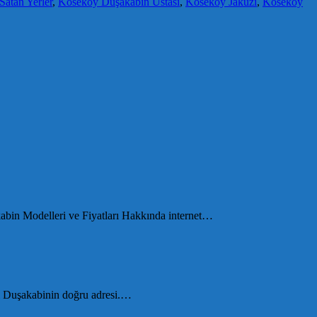
atan Yerler
,
Köseköy Duşakabin Ustası
,
Köseköy Jakuzi
,
Köseköy
kabin Modelleri ve Fiyatları Hakkında internet…
li Duşakabinin doğru adresi.…