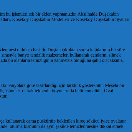
 bu işlemleri tek bir elden yapmanızdır. Aksi halde Duşakabin
aj fiyatları, Köseköy Duşakabin Modelleri ve Köseköy Duşakabin fiyatları
lenmesi oldukça basittir. Duştan çıktıktan sonra kapılarının bir süre
se sırasıyla banyo temizlik malzemeleri kullanarak camlarını silmek
zda bu alanların temizliğinin zahmetsiz olduğuna şahit olacaksınız.
 banyolara göre tasarlandığı için farklılık gösterebilir. Mesela bir
lçüsüne ek olarak teknenin boyutları da belirlenmelidir. Oval
tur.
ça kullanarak cama püskürtüp bekletilen kireç sökücü iyice ovalanır.
inde, oturma kısmının da aynı şekilde temizlenmesine dikkat etmek