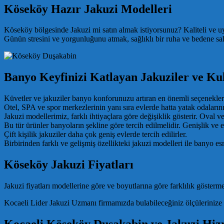
Köseköy Hazır Jakuzi Modelleri
Köseköy bölgesinde Jakuzi mi satın almak istiyorsunuz? Kaliteli ve uy
Günün stresini ve yorgunluğunu atmak, sağlıklı bir ruha ve bedene sahi
Banyo Keyfinizi Katlayan Jakuziler ve Ku
Küvetler ve jakuziler banyo konforunuzu artıran en önemli seçeneklerdi
Otel, SPA ve spor merkezlerinin yanı sıra evlerde hatta yatak odalarının 
Jakuzi modellerimiz, farklı ihtiyaçlara göre değişiklik gösterir. Oval ve
Bu tür ürünler banyoların şekline göre tercih edilmelidir. Genişlik ve e
Çift kişilik jakuziler daha çok geniş evlerde tercih edilirler.
Birbirinden farklı ve gelişmiş özellikteki jakuzi modelleri ile banyo esn
Köseköy Jakuzi Fiyatları
Jakuzi fiyatları modellerine göre ve boyutlarına göre farklılık gösterm
Kocaeli Lider Jakuzi Uzmanı firmamızda bulabileceğiniz ölçülerinize en y
Kocaeli Köseköy Duşakabin ve Jakuzi Hiz