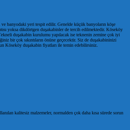
e banyodaki yeri tespit edilir. Genelde küçük banyoların köşe
ıntısı yoksa dikdörtgen duşakabinler de tercih edilmektedir. Köseköy
 Tekneli duşakabin kurulumu yapılacak ise teknenin zemine çok iyi
iniz bir çok sıkıntıların önüne geçecektir. Siz de duşakabininizi
n Köseköy duşakabin fiyatları ile temin edebilirsiniz.
llanılan kalitesiz malzemeler, normalden çok daha kısa sürede sorun