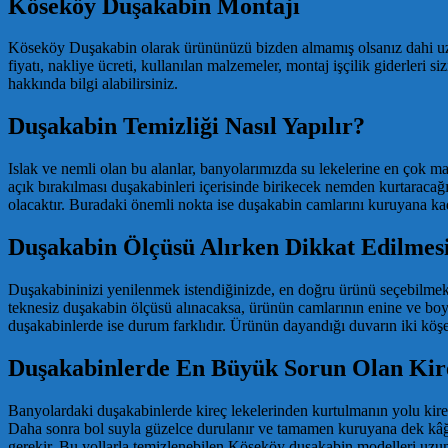
Köseköy Duşakabin Montajı
Köseköy Duşakabin olarak ürününüzü bizden almamış olsanız dahi uzm
fiyatı, nakliye ücreti, kullanılan malzemeler, montaj işçilik giderleri
hakkında bilgi alabilirsiniz.
Duşakabin Temizliği Nasıl Yapılır?
Islak ve nemli olan bu alanlar, banyolarımızda su lekelerine en çok mar
açık bırakılması duşakabinleri içerisinde birikecek nemden kurtaracağı 
olacaktır. Buradaki önemli nokta ise duşakabin camlarını kuruyana kad
Duşakabin Ölçüsü Alırken Dikkat Edilmes
Duşakabininizi yenilenmek istendiğinizde, en doğru ürünü seçebilmek iç
teknesiz duşakabin ölçüsü alınacaksa, ürünün camlarının enine ve boyu
duşakabinlerde ise durum farklıdır. Ürünün dayandığı duvarın iki köş
Duşakabinlerde En Büyük Sorun Olan Kireç
Banyolardaki duşakabinlerde kireç lekelerinden kurtulmanın yolu kireç
Daha sonra bol suyla güzelce durulanır ve tamamen kuruyana dek kâğıt
gerekir. Bu yollarla temizlenebilen Köseköy duşakabin modelleri uzu