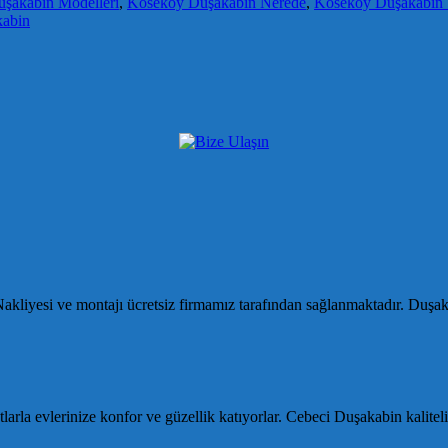
şakabin Modelleri
,
Köseköy Duşakabin Nerede
,
Köseköy Duşakabin S
kabin
kliyesi ve montajı ücretsiz firmamız tarafından sağlanmaktadır. Duşa
rla evlerinize konfor ve güzellik katıyorlar. Cebeci Duşakabin kalite